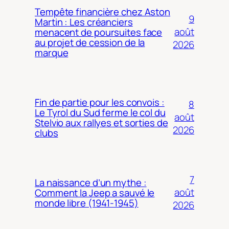
Tempête financière chez Aston
9
Martin : Les créanciers
août
menacent de poursuites face
au projet de cession de la
2026
marque
Fin de partie pour les convois :
8
Le Tyrol du Sud ferme le col du
août
Stelvio aux rallyes et sorties de
2026
clubs
7
La naissance d’un mythe :
août
Comment la Jeep a sauvé le
monde libre (1941-1945)
2026