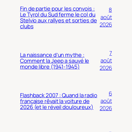
Fin de partie pour les convois :
8
Le Tyrol du Sud ferme le col du
août
Stelvio aux rallyes et sorties de
2026
clubs
7
La naissance d’un mythe :
août
Comment la Jeep a sauvé le
monde libre (1941-1945)
2026
6
Flashback 2007 : Quand la radio
août
française rêvait la voiture de
2026 (et le réveil douloureux)
2026