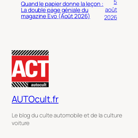
5
Quand le papier donne la leçon :
août
La double page géniale du
magazine Evo (Août 2026)
2026
AUTOcult.fr
Le blog du culte automobile et de la culture
voiture