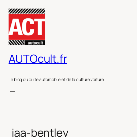
Aller
au
contenu
AUTOcult.fr
Le blog du culte automobile et de la culture voiture
iaa-bentley