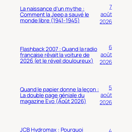
7
La naissance d’un mythe :
août
Comment la Jeep a sauvé le
monde libre (1941-1945)
2026
6
Flashback 2007 : Quand la radio
août
française rêvait la voiture de
2026 (et le réveil douloureux)
2026
5
Quand le papier donne la leçon :
août
La double page géniale du
magazine Evo (Août 2026)
2026
JCB Hydromax : Pourquoi
4