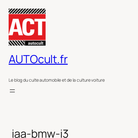
Aller
au
contenu
AUTOcult.fr
Le blog du culte automobile et de la culture voiture
iaa-bmw-i3