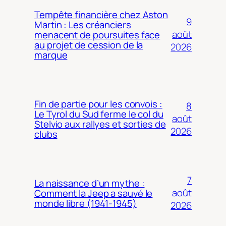
Tempête financière chez Aston
9
Martin : Les créanciers
août
menacent de poursuites face
au projet de cession de la
2026
marque
Fin de partie pour les convois :
8
Le Tyrol du Sud ferme le col du
août
Stelvio aux rallyes et sorties de
2026
clubs
7
La naissance d’un mythe :
août
Comment la Jeep a sauvé le
monde libre (1941-1945)
2026