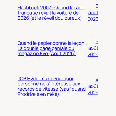
6
Flashback 2007 : Quand la radio
août
française rêvait la voiture de
2026 (et le réveil douloureux)
2026
5
Quand le papier donne la leçon :
août
La double page géniale du
magazine Evo (Août 2026)
2026
JCB Hydromax : Pourquoi
4
personne ne s’intéresse aux
août
records de vitesse (sauf quand
2026
Prodrive s’en mêle)