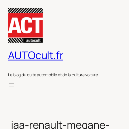
Aller
au
contenu
AUTOcult.fr
Le blog du culte automobile et de la culture voiture
iaa-renault-megane-