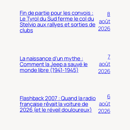
Fin de partie pour les convois :
8
Le Tyrol du Sud ferme le col du
août
Stelvio aux rallyes et sorties de
2026
clubs
7
La naissance d’un mythe :
août
Comment la Jeep a sauvé le
monde libre (1941-1945)
2026
6
Flashback 2007 : Quand la radio
août
française rêvait la voiture de
2026 (et le réveil douloureux)
2026