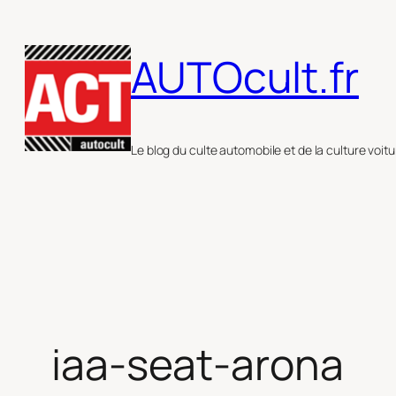
Aller
au
AUTOcult.fr
contenu
Le blog du culte automobile et de la culture voitu
iaa-seat-arona