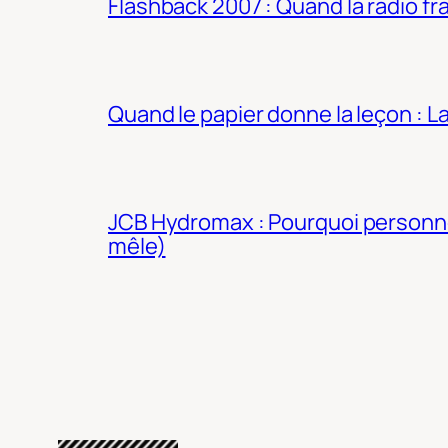
Flashback 2007 : Quand la radio fra
Quand le papier donne la leçon : 
JCB Hydromax : Pourquoi personne 
mêle)