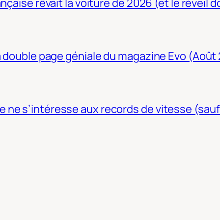
nçaise rêvait la voiture de 2026 (et le réveil 
La double page géniale du magazine Evo (Août
ne s’intéresse aux records de vitesse (sauf