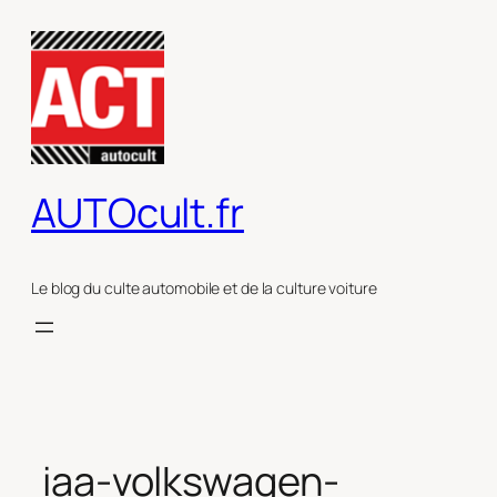
Aller
au
contenu
AUTOcult.fr
Le blog du culte automobile et de la culture voiture
iaa-volkswagen-