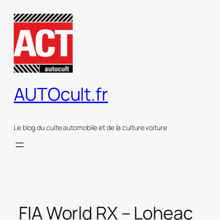
Aller
au
contenu
AUTOcult.fr
Le blog du culte automobile et de la culture voiture
FIA World RX – Loheac