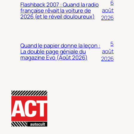
6
Flashback 2007 : Quand la radio
août
française rêvait la voiture de
2026 (et le réveil douloureux)
2026
5
Quand le papier donne la leçon :
août
La double page géniale du
magazine Evo (Août 2026)
2026