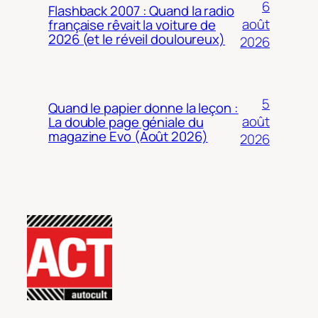
6
Flashback 2007 : Quand la radio
août
française rêvait la voiture de
2026 (et le réveil douloureux)
2026
5
Quand le papier donne la leçon :
août
La double page géniale du
magazine Evo (Août 2026)
2026