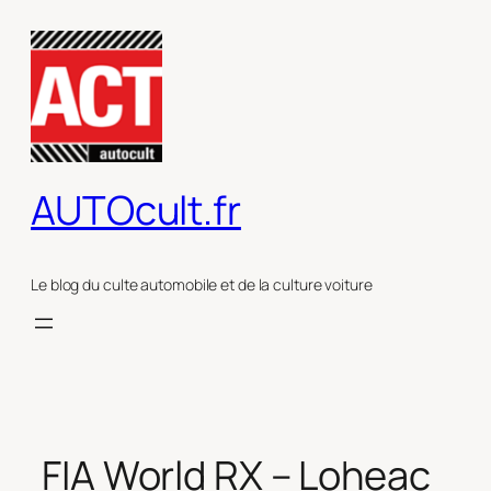
Aller
au
contenu
AUTOcult.fr
Le blog du culte automobile et de la culture voiture
FIA World RX – Loheac