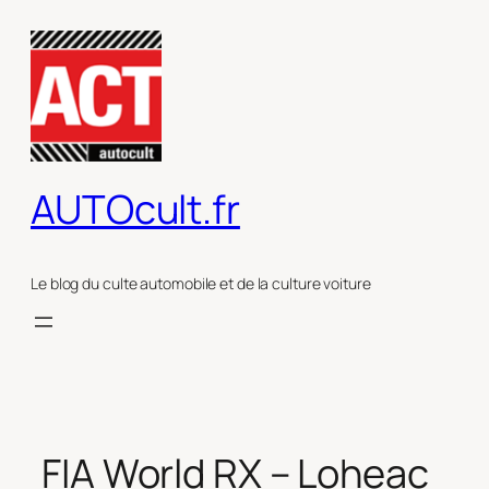
Aller
au
contenu
AUTOcult.fr
Le blog du culte automobile et de la culture voiture
FIA World RX – Loheac