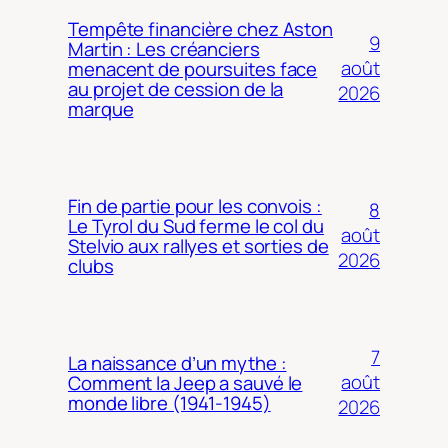
Tempête financière chez Aston
9
Martin : Les créanciers
août
menacent de poursuites face
au projet de cession de la
2026
marque
Fin de partie pour les convois :
8
Le Tyrol du Sud ferme le col du
août
Stelvio aux rallyes et sorties de
2026
clubs
7
La naissance d’un mythe :
août
Comment la Jeep a sauvé le
monde libre (1941-1945)
2026