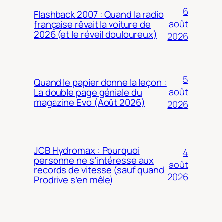
6
Flashback 2007 : Quand la radio
août
française rêvait la voiture de
2026 (et le réveil douloureux)
2026
5
Quand le papier donne la leçon :
août
La double page géniale du
magazine Evo (Août 2026)
2026
JCB Hydromax : Pourquoi
4
personne ne s’intéresse aux
août
records de vitesse (sauf quand
2026
Prodrive s’en mêle)