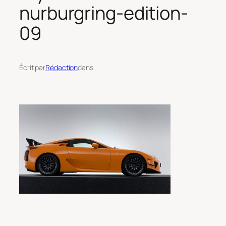
nurburgring-edition-
09
Écrit par
Rédaction
dans