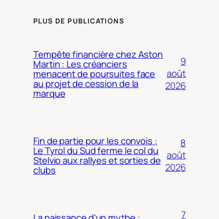
PLUS DE PUBLICATIONS
Tempête financière chez Aston
9
Martin : Les créanciers
août
menacent de poursuites face
au projet de cession de la
2026
marque
Fin de partie pour les convois :
8
Le Tyrol du Sud ferme le col du
août
Stelvio aux rallyes et sorties de
2026
clubs
7
La naissance d’un mythe :