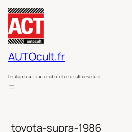
Aller
au
contenu
AUTOcult.fr
Le blog du culte automobile et de la culture voiture
toyota-supra-1986