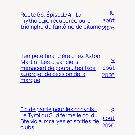
10
Route 66, Épisode 4 : La
août
mythologie récupérée ou le
triomphe du fantôme de bitume
2026
Tempête financière chez Aston
9
Martin : Les créanciers
août
menacent de poursuites face
au projet de cession de la
2026
marque
Fin de partie pour les convois :
8
Le Tyrol du Sud ferme le col du
août
Stelvio aux rallyes et sorties de
2026
clubs