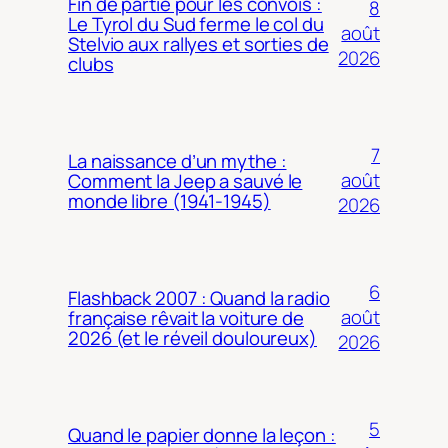
Fin de partie pour les convois :
8
Le Tyrol du Sud ferme le col du
août
Stelvio aux rallyes et sorties de
2026
clubs
7
La naissance d’un mythe :
août
Comment la Jeep a sauvé le
monde libre (1941-1945)
2026
6
Flashback 2007 : Quand la radio
août
française rêvait la voiture de
2026 (et le réveil douloureux)
2026
5
Quand le papier donne la leçon :