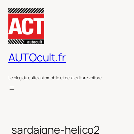
Aller
au
contenu
AUTOcult.fr
Le blog du culte automobile et de la culture voiture
sardaigne-helico2