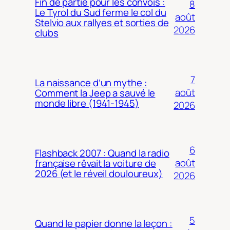
Fin de partie pour les convois :
8
Le Tyrol du Sud ferme le col du
août
Stelvio aux rallyes et sorties de
2026
clubs
7
La naissance d’un mythe :
août
Comment la Jeep a sauvé le
monde libre (1941-1945)
2026
6
Flashback 2007 : Quand la radio
août
française rêvait la voiture de
2026 (et le réveil douloureux)
2026
5
Quand le papier donne la leçon :