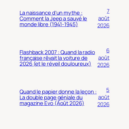
7
La naissance d’un mythe :
août
Comment la Jeep a sauvé le
monde libre (1941-1945)
2026
6
Flashback 2007 : Quand la radio
août
française rêvait la voiture de
2026 (et le réveil douloureux)
2026
5
Quand le papier donne la leçon :
août
La double page géniale du
magazine Evo (Août 2026)
2026