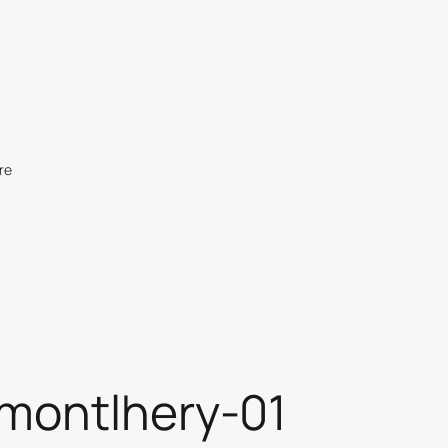
re
montlhery-01