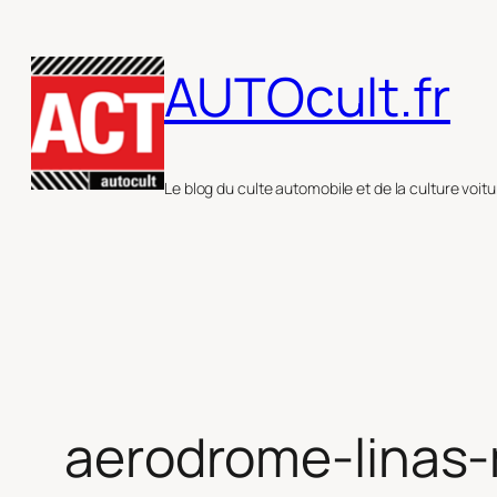
Aller
au
AUTOcult.fr
contenu
Le blog du culte automobile et de la culture voitu
aerodrome-linas-