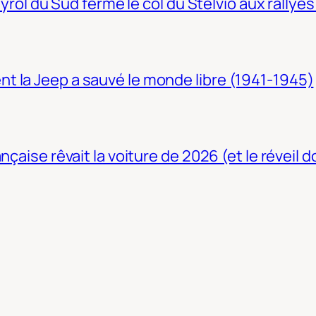
Tyrol du Sud ferme le col du Stelvio aux rallyes
t la Jeep a sauvé le monde libre (1941-1945)
nçaise rêvait la voiture de 2026 (et le réveil 