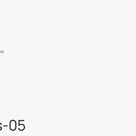
re
s-05