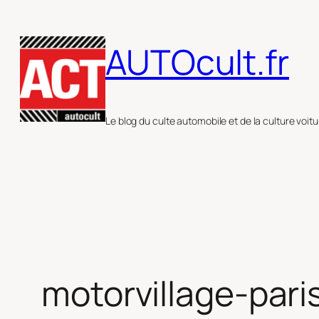
Aller
au
AUTOcult.fr
contenu
Le blog du culte automobile et de la culture voitu
motorvillage-pari