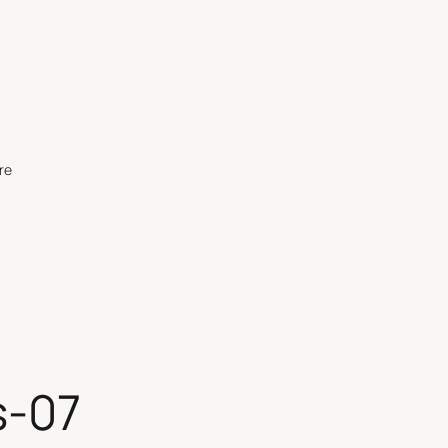
re
s-07