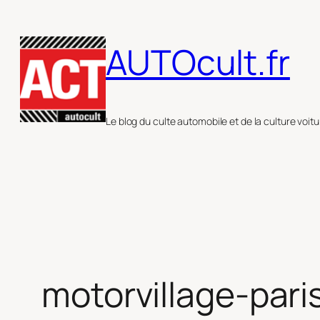
Aller
au
AUTOcult.fr
contenu
Le blog du culte automobile et de la culture voitu
motorvillage-pari