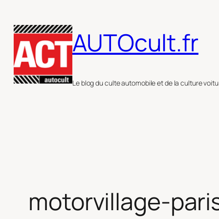
Aller
au
AUTOcult.fr
contenu
Le blog du culte automobile et de la culture voitu
motorvillage-pari