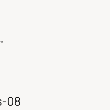
re
s-08