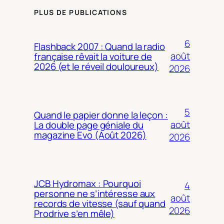
PLUS DE PUBLICATIONS
6
Flashback 2007 : Quand la radio
août
française rêvait la voiture de
2026 (et le réveil douloureux)
2026
5
Quand le papier donne la leçon :
août
La double page géniale du
magazine Evo (Août 2026)
2026
JCB Hydromax : Pourquoi
4
personne ne s’intéresse aux
août
records de vitesse (sauf quand
2026
Prodrive s’en mêle)