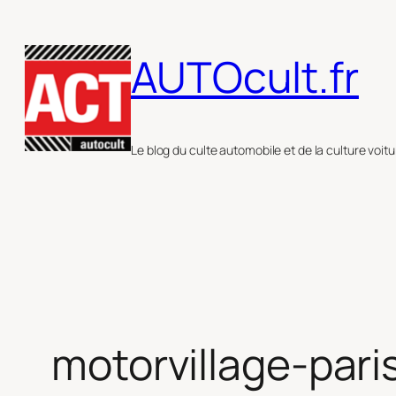
Aller
au
AUTOcult.fr
contenu
Le blog du culte automobile et de la culture voitu
motorvillage-pari