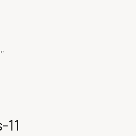
re
s-11