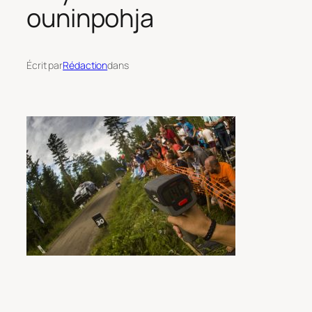
ouninpohja
Écrit par
Rédaction
dans