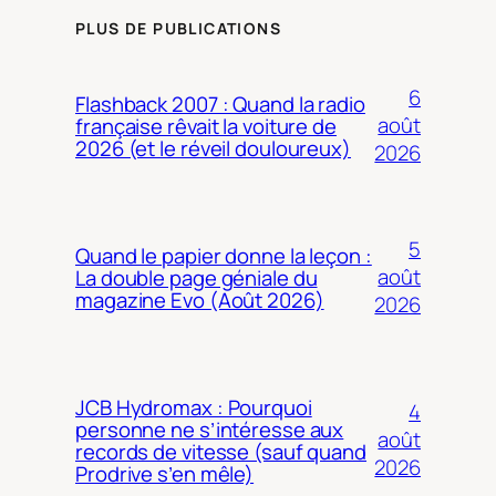
PLUS DE PUBLICATIONS
6
Flashback 2007 : Quand la radio
août
française rêvait la voiture de
2026 (et le réveil douloureux)
2026
5
Quand le papier donne la leçon :
août
La double page géniale du
magazine Evo (Août 2026)
2026
JCB Hydromax : Pourquoi
4
personne ne s’intéresse aux
août
records de vitesse (sauf quand
2026
Prodrive s’en mêle)