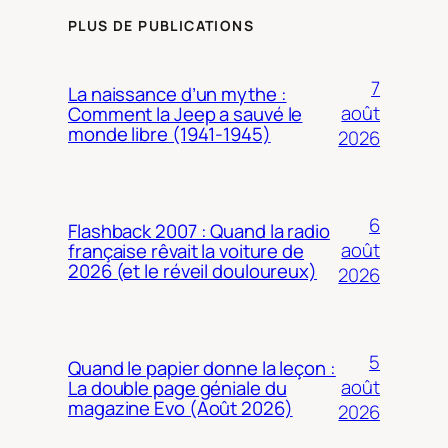
PLUS DE PUBLICATIONS
7
La naissance d’un mythe :
août
Comment la Jeep a sauvé le
monde libre (1941-1945)
2026
6
Flashback 2007 : Quand la radio
août
française rêvait la voiture de
2026 (et le réveil douloureux)
2026
5
Quand le papier donne la leçon :
août
La double page géniale du
magazine Evo (Août 2026)
2026