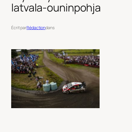
latvala-ouninpohja
Écrit par
Rédaction
dans