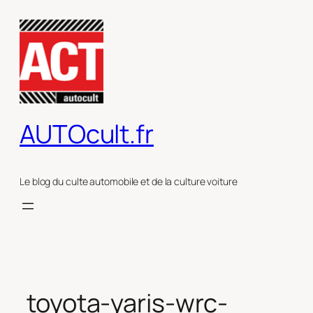
Aller
au
contenu
AUTOcult.fr
Le blog du culte automobile et de la culture voiture
toyota-yaris-wrc-