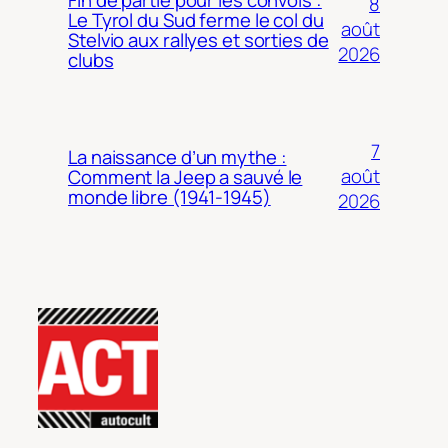
8
Le Tyrol du Sud ferme le col du
août
Stelvio aux rallyes et sorties de
2026
clubs
7
La naissance d’un mythe :
août
Comment la Jeep a sauvé le
monde libre (1941-1945)
2026