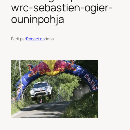
wrc-sebastien-ogier-
ouninpohja
Écrit par
Rédaction
dans