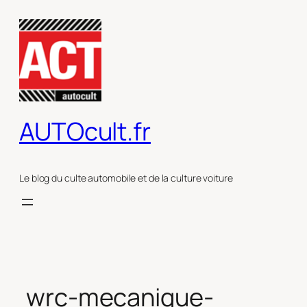
Aller
au
contenu
AUTOcult.fr
Le blog du culte automobile et de la culture voiture
wrc-mecanique-