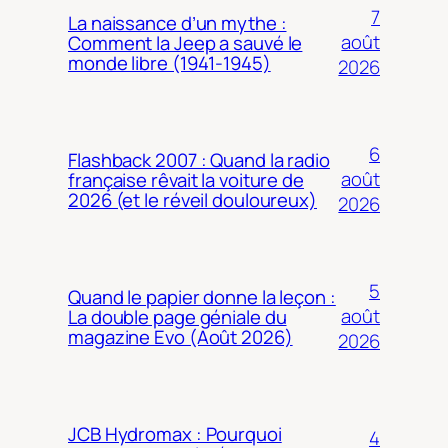
7
La naissance d’un mythe :
août
Comment la Jeep a sauvé le
monde libre (1941-1945)
2026
6
Flashback 2007 : Quand la radio
août
française rêvait la voiture de
2026 (et le réveil douloureux)
2026
5
Quand le papier donne la leçon :
août
La double page géniale du
magazine Evo (Août 2026)
2026
JCB Hydromax : Pourquoi
4