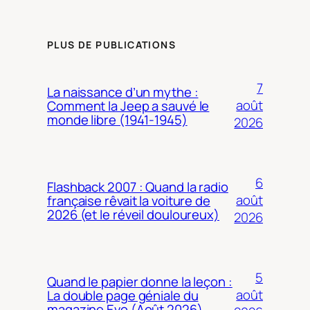
PLUS DE PUBLICATIONS
7
La naissance d’un mythe :
août
Comment la Jeep a sauvé le
monde libre (1941-1945)
2026
6
Flashback 2007 : Quand la radio
août
française rêvait la voiture de
2026 (et le réveil douloureux)
2026
5
Quand le papier donne la leçon :
août
La double page géniale du
magazine Evo (Août 2026)