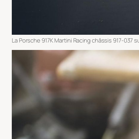
La Porsche 917K Martini Racing châssis 917-037 sur