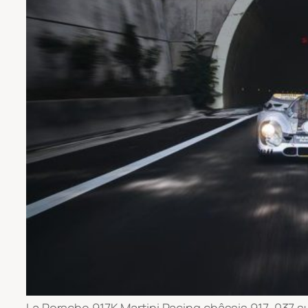
La Porsche 917K Martini Racing châssis 917-037 sur