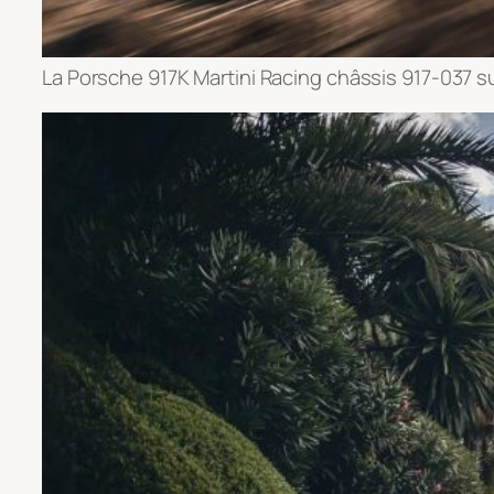
La Porsche 917K Martini Racing châssis 917-037 sur