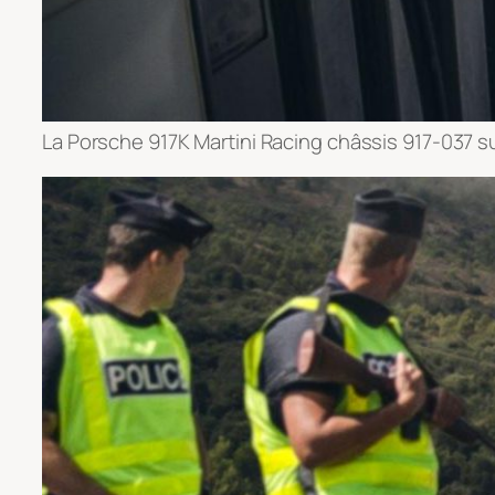
La Porsche 917K Martini Racing châssis 917-037 sur