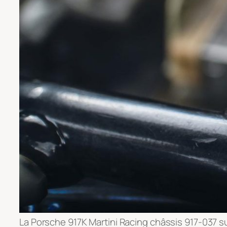
La Porsche 917K Martini Racing châssis 917-037 sur