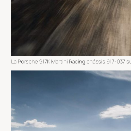
La Porsche 917K Martini Racing châssis 917-037 sur 