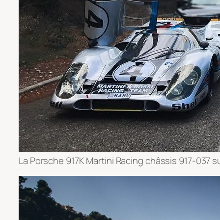
La Porsche 917K Martini Racing châssis 917-037 su