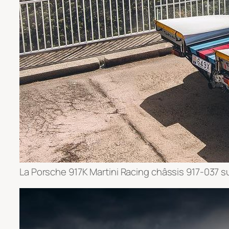
La Porsche 917K Martini Racing châssis 917-037 su