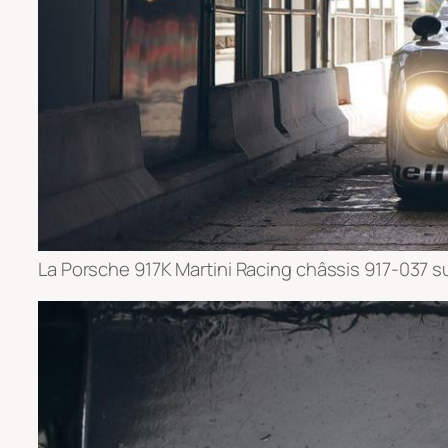
La Porsche 917K Martini Racing châssis 917-037 sur