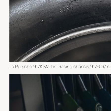
La Porsche 917K Martini Racing châssis 917-037 s