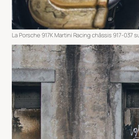
La Porsche 917K Martini Racing châssis 917-037 sur