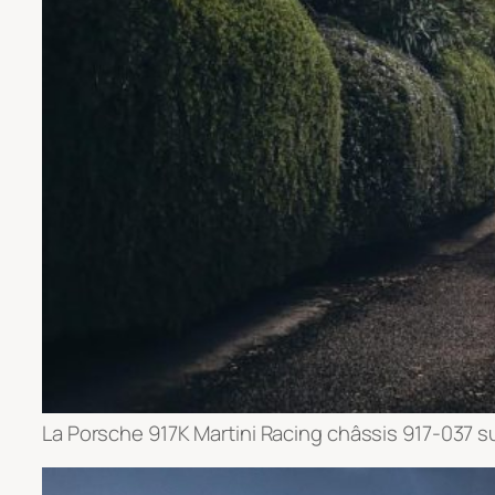
La Porsche 917K Martini Racing châssis 917-037 su