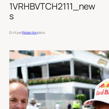
1VRHBVTCH2111_new
s
Écrit par
Rédaction
dans