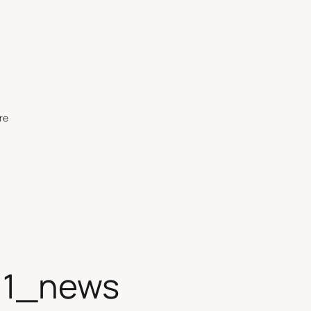
re
11_news