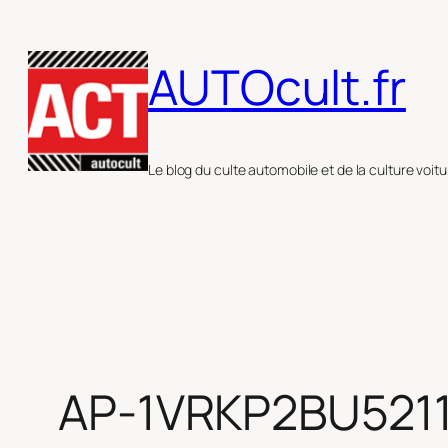
Aller
au
AUTOcult.fr
contenu
Le blog du culte automobile et de la culture voitu
AP-1VRKP2BU521