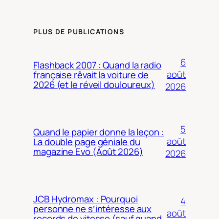
PLUS DE PUBLICATIONS
6
Flashback 2007 : Quand la radio
août
française rêvait la voiture de
2026 (et le réveil douloureux)
2026
5
Quand le papier donne la leçon :
août
La double page géniale du
magazine Evo (Août 2026)
2026
JCB Hydromax : Pourquoi
4
personne ne s’intéresse aux
août
records de vitesse (sauf quand