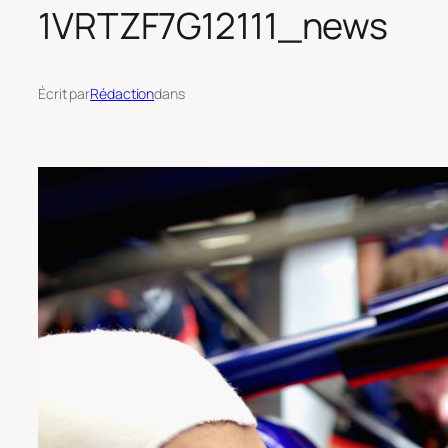
1VRTZF7G12111_news
Écrit par
Rédaction
dans