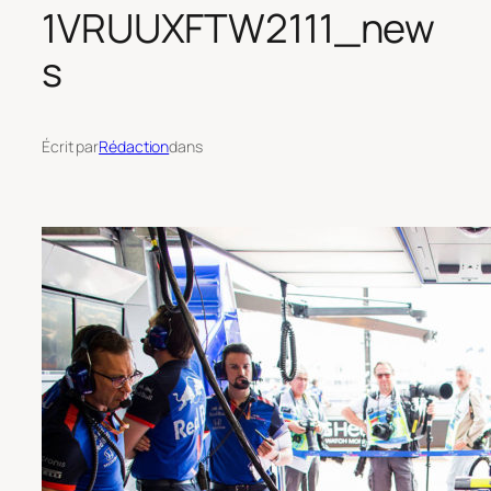
1VRUUXFTW2111_new
s
Écrit par
Rédaction
dans