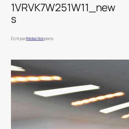
1VRVK7W251W11_new
s
Écrit par
Rédaction
dans