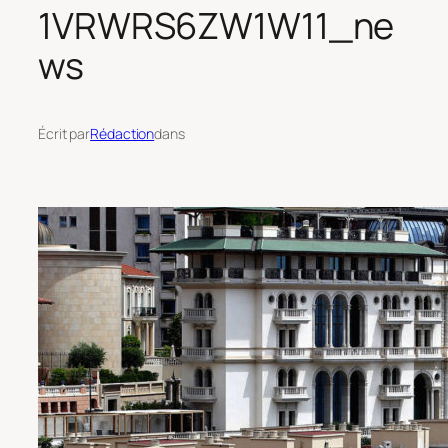
1VRWRS6ZW1W11_ne
ws
Écrit par
Rédaction
dans