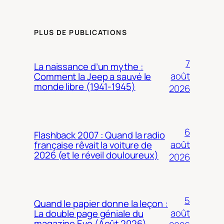
PLUS DE PUBLICATIONS
7
La naissance d’un mythe :
août
Comment la Jeep a sauvé le
monde libre (1941-1945)
2026
6
Flashback 2007 : Quand la radio
août
française rêvait la voiture de
2026 (et le réveil douloureux)
2026
5
Quand le papier donne la leçon :
août
La double page géniale du
magazine Evo (Août 2026)