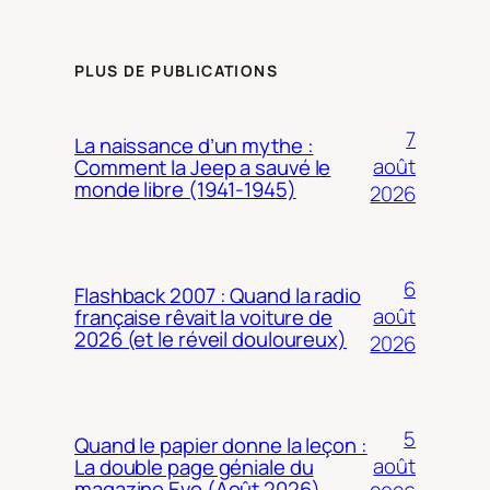
PLUS DE PUBLICATIONS
7
La naissance d’un mythe :
août
Comment la Jeep a sauvé le
monde libre (1941-1945)
2026
6
Flashback 2007 : Quand la radio
août
française rêvait la voiture de
2026 (et le réveil douloureux)
2026
5
Quand le papier donne la leçon :
août
La double page géniale du
magazine Evo (Août 2026)