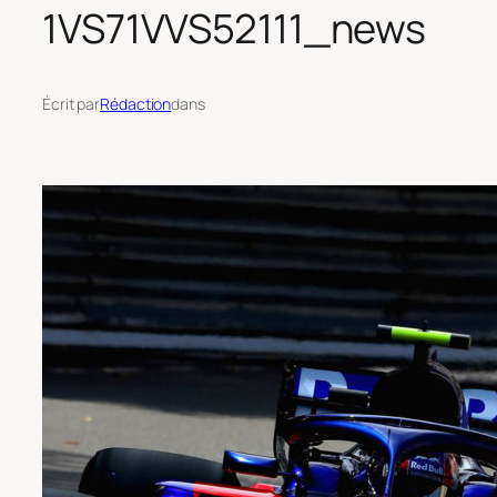
1VS71VVS52111_news
Écrit par
Rédaction
dans