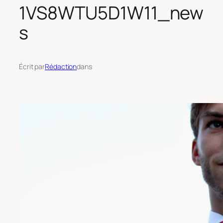
1VS8WTU5D1W11_new
s
Écrit par
Rédaction
dans