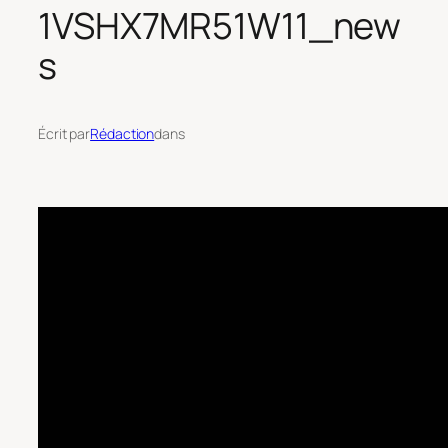
1VSHX7MR51W11_new
s
Écrit par
Rédaction
dans