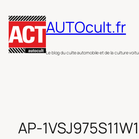
Aller
au
AUTOcult.fr
contenu
Le blog du culte automobile et de la culture voitu
AP-1VSJ975S11W