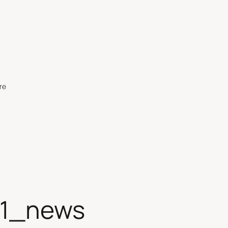
re
11_news