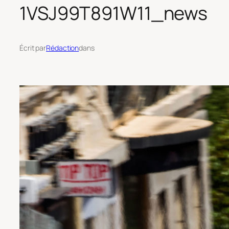
1VSJ99T891W11_news
Écrit par
Rédaction
dans