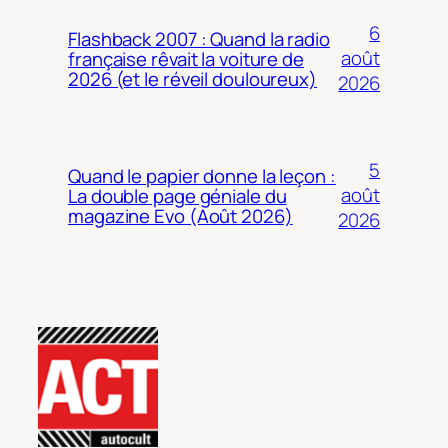
6
Flashback 2007 : Quand la radio
août
française rêvait la voiture de
2026 (et le réveil douloureux)
2026
5
Quand le papier donne la leçon :
août
La double page géniale du
magazine Evo (Août 2026)
2026