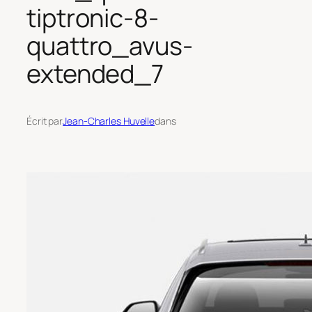
tiptronic-8-
quattro_avus-
extended_7
Écrit par
Jean-Charles Huvelle
dans