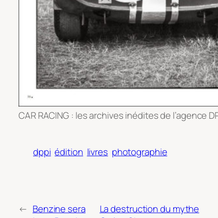
CAR RACING : les archives inédites de l’agence DP
dppi
édition
livres
photographie
←
Benzine sera
La destruction du mythe