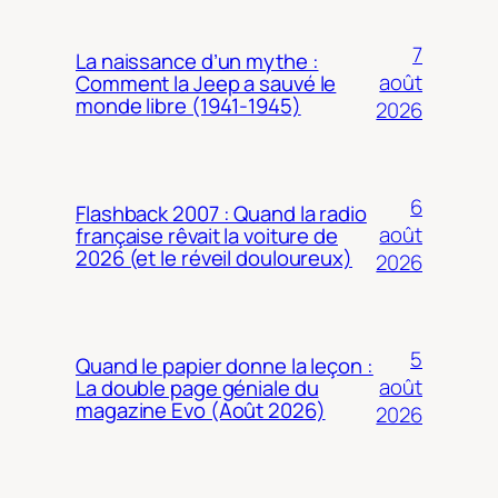
7
La naissance d’un mythe :
août
Comment la Jeep a sauvé le
monde libre (1941-1945)
2026
6
Flashback 2007 : Quand la radio
août
française rêvait la voiture de
2026 (et le réveil douloureux)
2026
5
Quand le papier donne la leçon :
août
La double page géniale du
magazine Evo (Août 2026)
2026