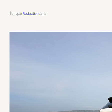
Écrit par
Rédaction
dans