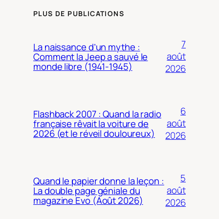
PLUS DE PUBLICATIONS
7
La naissance d’un mythe :
août
Comment la Jeep a sauvé le
monde libre (1941-1945)
2026
6
Flashback 2007 : Quand la radio
août
française rêvait la voiture de
2026 (et le réveil douloureux)
2026
5
Quand le papier donne la leçon :
août
La double page géniale du
magazine Evo (Août 2026)
2026