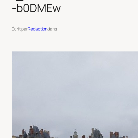
-b0DMEw
Écrit par
Rédaction
dans