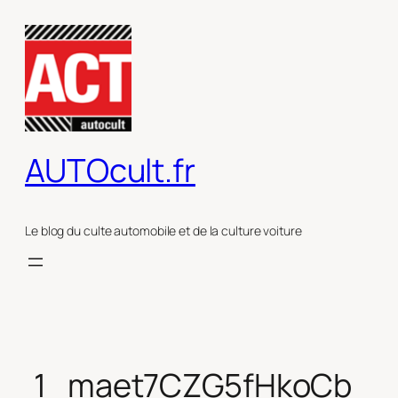
Aller
au
contenu
AUTOcult.fr
Le blog du culte automobile et de la culture voiture
1_maet7CZG5fHkoCb