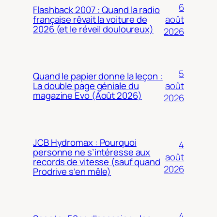
6
Flashback 2007 : Quand la radio
août
française rêvait la voiture de
2026 (et le réveil douloureux)
2026
5
Quand le papier donne la leçon :
août
La double page géniale du
magazine Evo (Août 2026)
2026
JCB Hydromax : Pourquoi
4
personne ne s’intéresse aux
août
records de vitesse (sauf quand
2026
Prodrive s’en mêle)
4