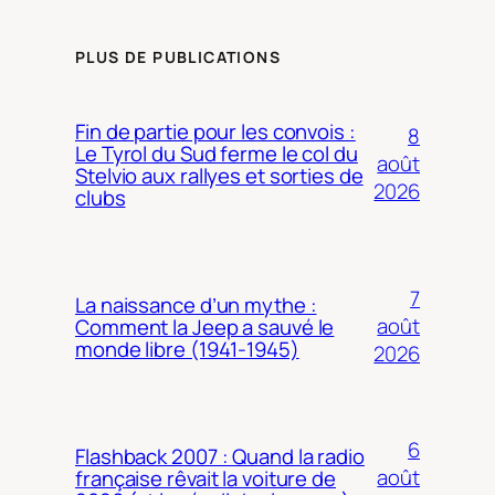
PLUS DE PUBLICATIONS
Fin de partie pour les convois :
8
Le Tyrol du Sud ferme le col du
août
Stelvio aux rallyes et sorties de
2026
clubs
7
La naissance d’un mythe :
août
Comment la Jeep a sauvé le
monde libre (1941-1945)
2026
6
Flashback 2007 : Quand la radio
août
française rêvait la voiture de