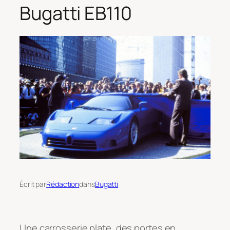
Bugatti EB110
Écrit par
Rédaction
dans
Bugatti
Une carrosserie plate, des portes en