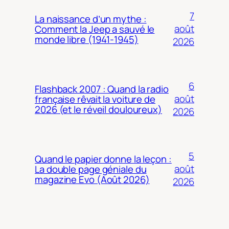
7
La naissance d’un mythe :
août
Comment la Jeep a sauvé le
monde libre (1941-1945)
2026
6
Flashback 2007 : Quand la radio
août
française rêvait la voiture de
2026 (et le réveil douloureux)
2026
5
Quand le papier donne la leçon :
août
La double page géniale du
magazine Evo (Août 2026)
2026