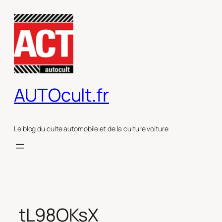
Aller
au
contenu
AUTOcult.fr
Le blog du culte automobile et de la culture voiture
tL98OKsX